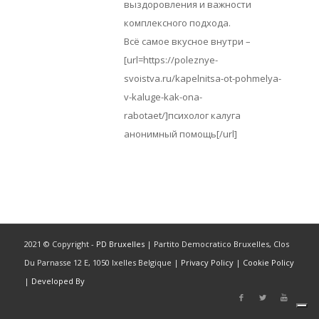
выздоровления и важности
комплексного подхода.
Всё самое вкусное внутри –
[url=https://poleznye-
svoistva.ru/kapelnitsa-ot-pohmelya-
v-kaluge-kak-ona-
rabotaet/]психолог калуга
анонимный помощь[/url]
2021 © Copyright -
PD Bruxelles
| Partito Democratico Bruxelles, Clos
Du Parnasse 12 E, 1050 Ixelles Belgique |
Privacy Policy
|
Cookie Policy
|
Developed By