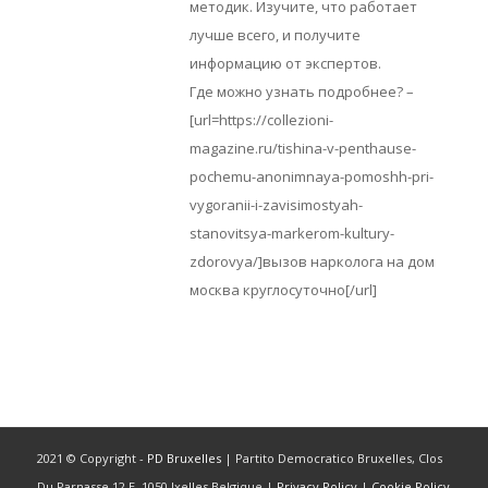
методик. Изучите, что работает
лучше всего, и получите
информацию от экспертов.
Где можно узнать подробнее? –
[url=https://collezioni-
magazine.ru/tishina-v-penthause-
pochemu-anonimnaya-pomoshh-pri-
vygoranii-i-zavisimostyah-
stanovitsya-markerom-kultury-
zdorovya/]вызов нарколога на дом
москва круглосуточно[/url]
2021 © Copyright -
PD Bruxelles
| Partito Democratico Bruxelles, Clos
Du Parnasse 12 E, 1050 Ixelles Belgique |
Privacy Policy
|
Cookie Policy