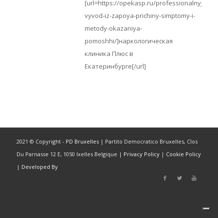
[url=https://opekasp.ru/professionalnyj-
vyvod-iz-zapoya-prichiny-simptomy-i-
metody-okazaniya-
pomoshhi/]наркологическая
клиника Плюс в
Екатеринбурге[/url]
2021 © Copyright -
PD Bruxelles
| Partito Democratico Bruxelles, Clos
Du Parnasse 12 E, 1050 Ixelles Belgique |
Privacy Policy
|
Cookie Policy
|
Developed By