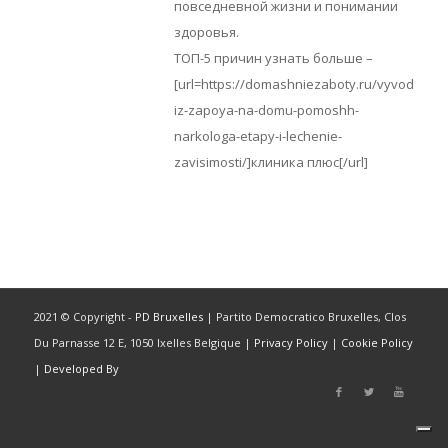
повседневной жизни и понимании
здоровья.
ТОП-5 причин узнать больше –
[url=https://domashniezaboty.ru/vyvod-
iz-zapoya-na-domu-pomoshh-
narkologa-etapy-i-lechenie-
zavisimosti/]клиника плюс[/url]
2021 © Copyright -
PD Bruxelles
| Partito Democratico Bruxelles, Clos
Du Parnasse 12 E, 1050 Ixelles Belgique |
Privacy Policy
|
Cookie Policy
|
Developed By