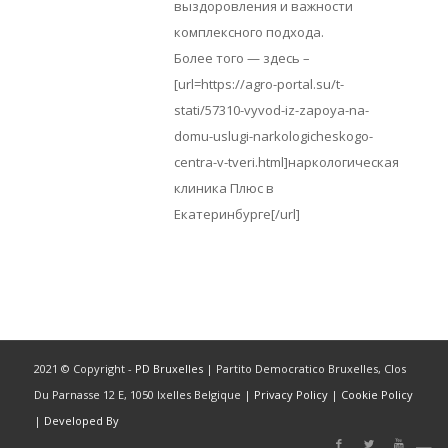
выздоровления и важности
комплексного подхода.
Более того — здесь –
[url=https://agro-portal.su/t-
stati/57310-vyvod-iz-zapoya-na-
domu-uslugi-narkologicheskogo-
centra-v-tveri.html]наркологическая
клиника Плюс в
Екатеринбурге[/url]
2021 © Copyright -
PD Bruxelles
| Partito Democratico Bruxelles, Clos
Du Parnasse 12 E, 1050 Ixelles Belgique |
Privacy Policy
|
Cookie Policy
|
Developed By