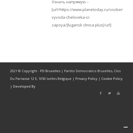
Узнать напрямую –
[url=https://www.planetoday.ru/osobennosti
vyvoda-cheloveka-iz-
zapoya/]lugansk clinica plus[/url]
2021 © Copyright -
PD Bruxelles
| Partito Democratico Bruxelles, Clos
Du Parnasse 12 E, 1050 Ixelles Belgique |
Privacy Policy
|
Cookie Policy
|
Developed By