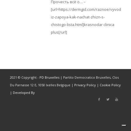
Прочесть всё о… –
[url=https://dermgid.com/raznoe/vyvod-
iz-zapoya-kak-nachat-zhizn-s-
chistogo-lista.html]krasnodar clinica
plus[/url]
2021 © Copyright -
PD Bruxelles
| Partito Democratico Bruxelles, Clos
Du Parnasse 12 E, 1050 Ixelles Belgique |
Privacy Policy
|
Cookie Policy
|
Developed By