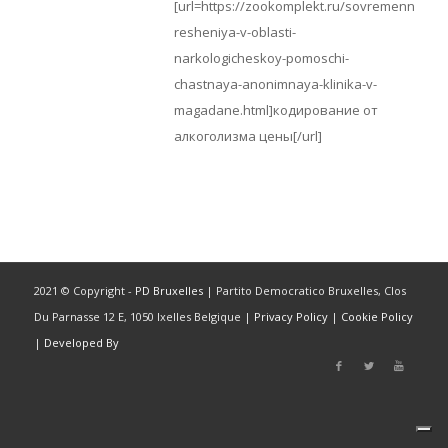
[url=https://zookomplekt.ru/sovremennye-
resheniya-v-oblasti-
narkologicheskoy-pomoschi-
chastnaya-anonimnaya-klinika-v-
magadane.html]кодирование от
алкоголизма цены[/url]
2021 © Copyright -
PD Bruxelles
| Partito Democratico Bruxelles, Clos
Du Parnasse 12 E, 1050 Ixelles Belgique |
Privacy Policy
|
Cookie Policy
|
Developed By