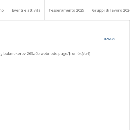
mo
Eventi e attività
Tesseramento 2025
Gruppi di lavoro 202
#26475
log-bukmekerov-263a0b.webnode.page/]топ бк[/url]