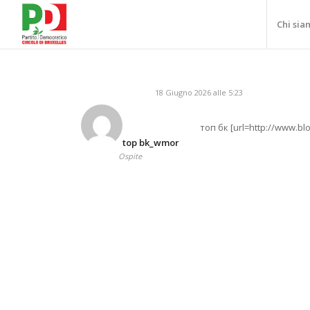
Chi sia
18 Giugno 2026 alle 5:23
топ бк [url=http://www.b
top bk_wmor
Ospite