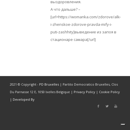
выздоровления.
А что дальше? –
[url=https://womanka.com/zdorove/alkogol-
i-zhenskoe-zdorove-pravda-mify-i-
puti-zashhity]выведение из запоя в
стационаре самара[/url]
2021 © Copyright -
PD Bruxelles
| Partito Democratico Bruxelles, Clos
Du Parnasse 12 E, 1050 Ixelles Belgique |
Privacy Policy
|
Cookie Policy
|
Developed By