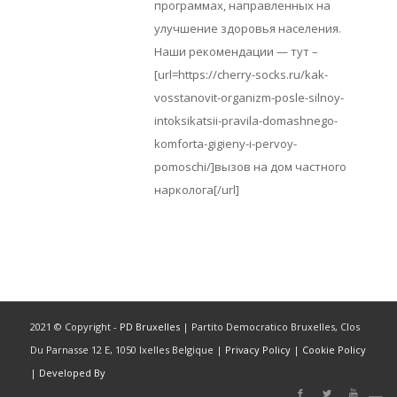
программах, направленных на
улучшение здоровья населения.
Наши рекомендации — тут –
[url=https://cherry-socks.ru/kak-
vosstanovit-organizm-posle-silnoy-
intoksikatsii-pravila-domashnego-
komforta-gigieny-i-pervoy-
pomoschi/]вызов на дом частного
нарколога[/url]
2021 © Copyright -
PD Bruxelles
| Partito Democratico Bruxelles, Clos
Du Parnasse 12 E, 1050 Ixelles Belgique |
Privacy Policy
|
Cookie Policy
|
Developed By