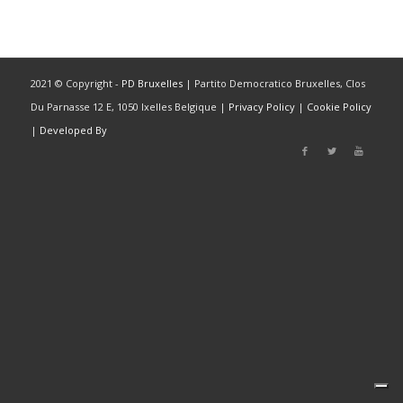
2021 © Copyright -
PD Bruxelles
| Partito Democratico Bruxelles, Clos
Du Parnasse 12 E, 1050 Ixelles Belgique |
Privacy Policy
|
Cookie Policy
|
Developed By