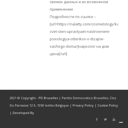
свежих данных и их возможном
применении.
Подробности по ссылке –
[url=https://nalatty.com/cosmetology/kak-
cvet-sten-upravlyaet-nastroeniem-
psixologiya-ottenkov-v-dizajne-
vashego-doma/]нарколог на дом
цена[/url]
2021 © Copyright -
PD Bruxelles
| Partito Democratico Bruxelles, Clos
Du Parnasse 12 E, 1050 Ixelles Belgique |
Privacy Policy
|
Cookie Policy
|
Developed By