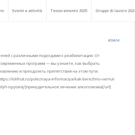
mo
Eventi e attività
Tesseramento 2025
Gruppi di lavoro 202
#26614
елей с различными подходами к реабилитации. От
современных программ — вы узнаете, как выбрать
овлению и преодолеть препятствия на этом пути.
tps://lolifruit.ru/poleznaya-informaciya/kak-berezhno-vernut-
elyh-ispytanij/]принудительное лечение алкоголизма[/url]