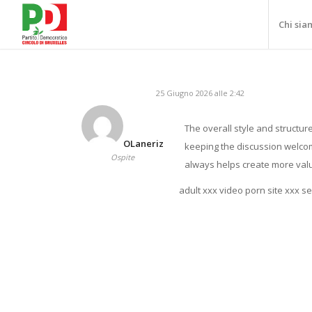
Chi sia
25 Giugno 2026 alle 2:42
The overall style and structure
OLaneriz
keeping the discussion welcom
Ospite
always helps create more valu
adult xxx video porn site xxx s