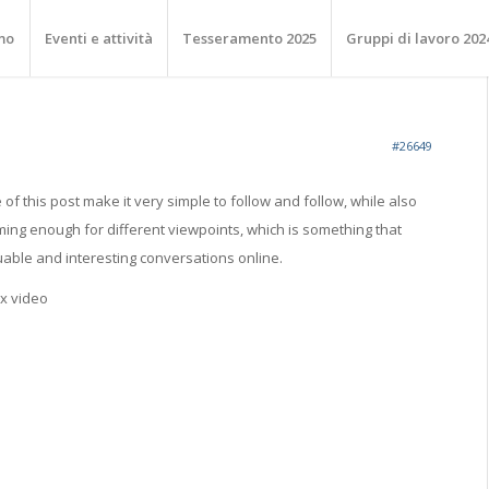
mo
Eventi e attività
Tesseramento 2025
Gruppi di lavoro 202
#26649
 of this post make it very simple to follow and follow, while also
ing enough for different viewpoints, which is something that
able and interesting conversations online.
ex video