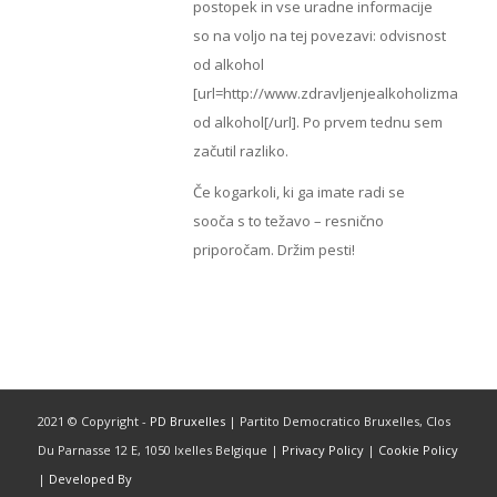
postopek in vse uradne informacije
so na voljo na tej povezavi: odvisnost
od alkohol
[url=http://www.zdravljenjealkoholizma.com]
od alkohol[/url]. Po prvem tednu sem
začutil razliko.
Če kogarkoli, ki ga imate radi se
sooča s to težavo – resnično
priporočam. Držim pesti!
2021 © Copyright -
PD Bruxelles
| Partito Democratico Bruxelles, Clos
Du Parnasse 12 E, 1050 Ixelles Belgique |
Privacy Policy
|
Cookie Policy
|
Developed By