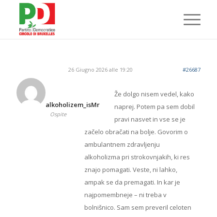
26 Giugno 2026 alle 19:20
#26687
Že dolgo nisem vedel, kako
alkoholizem_isMr
naprej. Potem pa sem dobil
Ospite
pravi nasvet in vse se je
začelo obračati na bolje. Govorim o
ambulantnem zdravljenju
alkoholizma pri strokovnjakih, ki res
znajo pomagati. Veste, ni lahko,
ampak se da premagati. In kar je
najpomembneje – ni treba v
bolnišnico. Sam sem preveril celoten