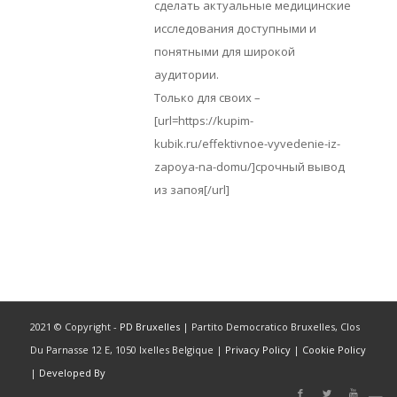
сделать актуальные медицинские
исследования доступными и
понятными для широкой
аудитории.
Только для своих –
[url=https://kupim-
kubik.ru/effektivnoe-vyvedenie-iz-
zapoya-na-domu/]срочный вывод
из запоя[/url]
2021 © Copyright -
PD Bruxelles
| Partito Democratico Bruxelles, Clos
Du Parnasse 12 E, 1050 Ixelles Belgique |
Privacy Policy
|
Cookie Policy
|
Developed By