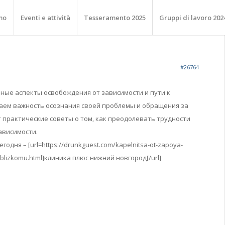
mo
Eventi e attività
Tesseramento 2025
Gruppi di lavoro 202
#26764
ные аспекты освобождения от зависимости и пути к
ем важность осознания своей проблемы и обращения за
 практические советы о том, как преодолевать трудности
ависимости.
одня – [url=https://drunkguest.com/kapelnitsa-ot-zapoya-
lizkomu.html]клиника плюс нижний новгород[/url]