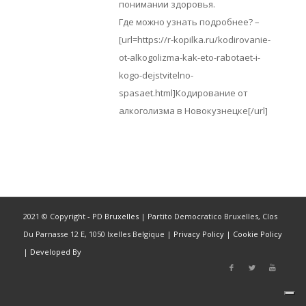
понимании здоровья.
Где можно узнать подробнее? –
[url=https://r-kopilka.ru/kodirovanie-
ot-alkogolizma-kak-eto-rabotaet-i-
kogo-dejstvitelno-
spasaet.html]Кодирование от
алкоголизма в Новокузнецке[/url]
2021 © Copyright -
PD Bruxelles
| Partito Democratico Bruxelles, Clos
Du Parnasse 12 E, 1050 Ixelles Belgique |
Privacy Policy
|
Cookie Policy
|
Developed By