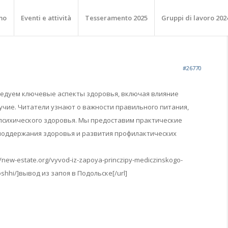
mo
Eventi e attività
Tesseramento 2025
Gruppi di lavoro 202
#26770
ледуем ключевые аспекты здоровья, включая влияние
учие. Читатели узнают о важности правильного питания,
психического здоровья. Мы предоставим практические
поддержания здоровья и развития профилактических
//new-estate.org/vyvod-iz-zapoya-princzipy-mediczinskogo-
shhi/]вывод из запоя в Подольске[/url]