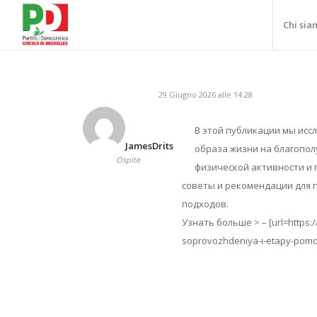
Chi sia
29 Giugno 2026 alle 14:28
В этой публикации мы исс
JamesDrits
образа жизни на благопол
Ospite
физической активности и 
советы и рекомендации для 
подходов.
Узнать больше > – [url=https:
soprovozhdeniya-i-etapy-pomo