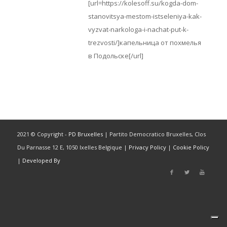
[url=https://kolesoff.su/kogda-dom-
stanovitsya-mestom-istseleniya-kak-
vyzvat-narkologa-i-nachat-put-k-
trezvosti/]капельница от похмелья
в Подольске[/url]
2021 © Copyright -
PD Bruxelles
| Partito Democratico Bruxelles, Clos
Du Parnasse 12 E, 1050 Ixelles Belgique |
Privacy Policy
|
Cookie Policy
|
Developed By