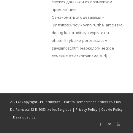
свежих данных и их возможном
применении.
Ознакомиться с деталями –
[url=https://novikovnn.ru/the_articles/opasn
dosug-kak-traditsiya-vypivat-na-
ohote-ili-rybalke-pererastaet-v-
zavisimost.html]наркологическое
лечение от алкоголизма[/url]
2021 © Copyright -
PD Bruxelles
| Partito Democratico Bruxelles, Clos
Du Parnasse 12 E, 1050 Ixelles Belgique |
Privacy Policy
|
Cookie Policy
|
Developed By