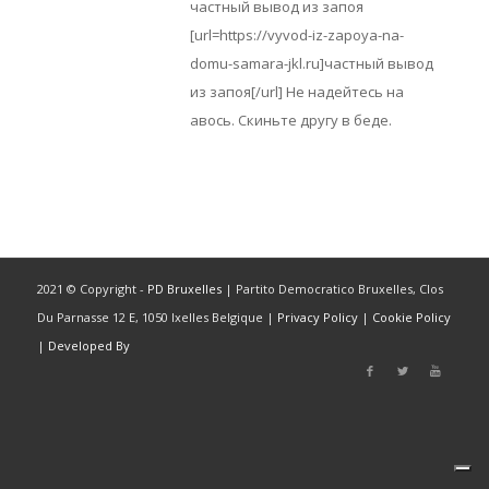
частный вывод из запоя
[url=https://vyvod-iz-zapoya-na-
domu-samara-jkl.ru]частный вывод
из запоя[/url] Не надейтесь на
авось. Скиньте другу в беде.
2021 © Copyright -
PD Bruxelles
| Partito Democratico Bruxelles, Clos
Du Parnasse 12 E, 1050 Ixelles Belgique |
Privacy Policy
|
Cookie Policy
|
Developed By