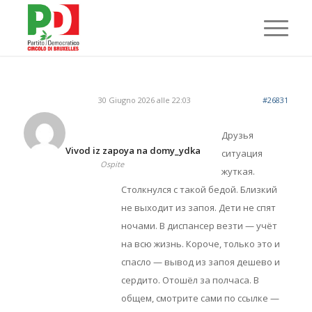
30 Giugno 2026 alle 22:03
#26831
Друзья
Vivod iz zapoya na domy_ydka
ситуация
Ospite
жуткая.
Столкнулся с такой бедой. Близкий
не выходит из запоя. Дети не спят
ночами. В диспансер везти — учёт
на всю жизнь. Короче, только это и
спасло — вывод из запоя дешево и
сердито. Отошёл за полчаса. В
общем, смотрите сами по ссылке —