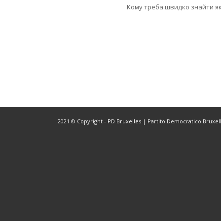
Кому треба швидко знайти які
2021 © Copyright -
PD Bruxelles
| Partito Democratico Bruxelle