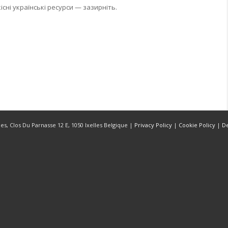
сні українські ресурси — зазирніть.
s, Clos Du Parnasse 12 E, 1050 Ixelles Belgique |
Privacy Policy
|
Cookie Policy
|
D