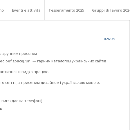
mo
Eventi e attività
Tesseramento 2025
Gruppi di lavoro 202
#26835
та зручним проєктом —
]laeoloef.space[/url] — гарним каталогом українських сайтів.
аптивно і швидко працює.
го сміття, з приємним дизайном і українською мовою.
 виглядає на телефоні)
ль