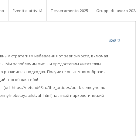
mo
Eventi e attività
Tesseramento 2025
Gruppi di lavoro 202
#26842
шным стратегиям избавления от зависимости, включая
ты. Мы разоблачим мифы и предоставим читателям
о различных подходах. Получите опыт многообразия
й способ для себя!
[url=https://detsad68.ru/the_articles/put-k-semeynomu-
nennyh-obstoyatelstvah.html]частный наркологический