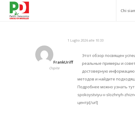
Chi sia
1 Luglio 2026 alle 10:33
Этот обзор посвящен успе
FrankUriff
реальные примеры и сове
Ospite
достоверную информацию 
методов и найдите подходящи
Подробнее можно узнать тут – 
spokoystviyu-v-slozhnyh-zhiz
центр[/url]