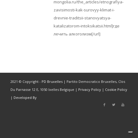
mongolia.ru/the_articles/etnografiya-
zavisimosti-kak-surovyy-klimat-i-
drevnie-traditsii-stanovyatsya-
katalizatorom-intoksikatsii.html]где
лечить алкоголизм[/url]
2021 © Copyright -
PD Bruxelles
| Partito Democratico Bruxelles, Clos
Du Parnasse 12 E, 1050 Ixelles Belgique |
Privacy Policy
|
Cookie Policy
|
Developed By