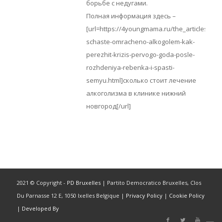
борьбе с недугами.
Полная информация здесь –
[url=https://4youngmama.ru/the_articles/kog
schaste-omracheno-alkogolem-kak-
perezhit-krizis-pervogo-goda-posle-
rozhdeniya-rebenka-i-spasti-
semyu.html]сколько стоит лечение
алкоголизма в клинике нижний
новгород[/url]
2021 © Copyright -
PD Bruxelles
| Partito Democratico Bruxelles, Clos
Du Parnasse 12 E, 1050 Ixelles Belgique |
Privacy Policy
|
Cookie Policy
|
Developed By