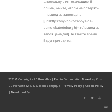
алкогольную интоксикацию. В
общем, жмите, чтобы не потерять
— вывод из запоя цена
[url=https://vyvod-iz-zapoya-na-
domu-ekaterinburg-hjm.ru]вывод из
запоя цена[/url] Не тяните время.
Вдруг пригодится.
2021 © Copyright -
PD Bruxelles
| Partito Democratico Bruxelles, Clos
Du Parnasse 12 E, 1050 Ixelles Belgique |
Privacy Policy
|
Cookie Policy
|
Developed By