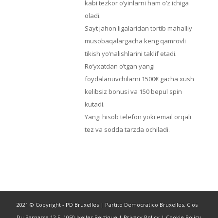
kabi tezkor o’yinlarni ham o’z ichiga
oladi.
Sayt jahon ligalaridan tortib mahalliy
musobaqalargacha keng qamrovli
tikish yo’nalishlarini taklif etadi.
Ro’yxatdan o’tgan yangi
foydalanuvchilarni 1500€ gacha xush
kelibsiz bonusi va 150 bepul spin
kutadi.
Yangi hisob telefon yoki email orqali
tez va sodda tarzda ochiladi.
2021 © Copyright -
PD Bruxelles
| Partito Democratico Bruxelles, Clos
Du Parnasse 12 E, 1050 Ixelles Belgique |
Privacy Policy
|
Cookie Policy