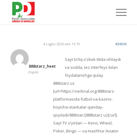
4 Luglio 2026 alle 15:19
#26936
Sayt to’liq o’zbek tilida ishlaydi
888starz_heet
va sodda, tez interfeys bilan
Ospite
foydalanishga qulay.
888starz uz
[url=https://oerknal.org/888starz-
platformasida-futbol-va-kazino-
boyicha-stavkalar-qanday-
qoyiladi/888starz]888starz uz[/url].
Sayt TV o’yinlari — Keno, Wheel,
Poker, Bingo — va mashhur Aviator