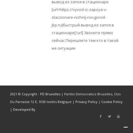
вывод из запоя в стационаре
[url=https://vyvod-iz-zapoya-v-
staczionare-nizhnij-novgorod-
jkp.ru]быстрый вывод из запоя в
стационаре[/url] Звоните прямо
сейчас Перешлите тем кто в такой
же ситуации
2021 © Copyright -
PD Bruxelles
| Partito Democratico Bruxelles, Clos
Du Parnasse 12 E, 1050 Ixelles Belgique |
Privacy Policy
|
Cookie Policy
|
Developed By