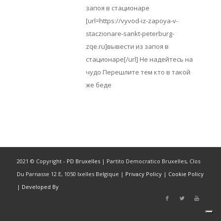
запоя в стационаре
[url=https://vyvod-iz-zapoya-v-
staczionare-sankt-peterburg-
zqe.ru]вывести из запоя в
стационаре[/url] Не надейтесь на
чудо Перешлите тем кто в такой
же беде
2021 © Copyright -
PD Bruxelles
| Partito Democratico Bruxelles, Clos
Du Parnasse 12 E, 1050 Ixelles Belgique |
Privacy Policy
|
Cookie Policy
|
Developed By