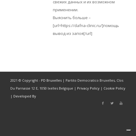
свежих данных и их возможном
применении.
Выяснить больше –
[url=https://dafna-clinic.ru/]помощь
вывод из запоя[/url]
2021 © Copyright -
PD Bruxelles
| Partito Democratico Bruxelles, Clos
Du Parnasse 12 E, 1050 Ixelles Belgique |
Privacy Policy
|
Cookie Policy
|
Developed By