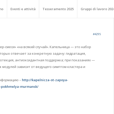
mo
Eventi e attività
Tesseramento 2025
Gruppi di lavoro 202
#4295
ер-смеси» «на всякий случай». Капельница — это набор
торых отвечает за конкретную задачу: гидратация,
ротекция, антиоксидантная поддержка; при показаниях —
к модулей зависит от ведущего симптом-кластера и
информацию –
http://kapelnicza-ot-zapoya-
t-pokhmelya-murmansk/