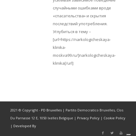
усиливая зависимое поведение
случайными ошибками вроде
«спасательства» и скрытия
последствий употребления.
Углубиться в тему –
[url=https://narkologicheskaya-
klinika-
moskva99.ru/]narkologicheskaya-
klinika[/url]
2021 © Copyright -
PD Bruxelles
| Partito Democratico Bruxelles, Clos
Du Parnasse 12 E, 1050 Ixelles Belgique |
Privacy Policy
|
Cookie Policy
|
Developed By