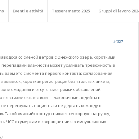
mo
Eventi e attività
Tesseramento 2025
Gruppi di lavoro 202
#4327
заводска со сменой ветров с Онежского озера, короткими
 перепадами влажности может усиливать тревожность в
тываем это с момента первого контакта: согласованная
з вывесок, короткая регистрация без «толстых анкет»,
 зоне ожидания и отсутствие громких объявлений.
тся «тихие окна» связи — лаконичные апдейты в
 не перегружать пациента и не дёргать команду в
. Такой «мягкий» контур снижает сенсорную нагрузку,
ть ЧСС к сумеркам и сокращает число импульсивных
//