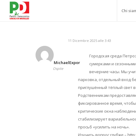
Chi sia
11 Dicembre 2025 alle 3:43
Городская среда Петро
MichaelExpor
сумерками и сезонными
Ospite
вечерние часы. Мы учи
парковка, отдельный вход бе
приглушённый тёплый свет в
Родственникам предоставляю
фиксированное время, чтобы
критические окна наблюдения
стабилизирует вариабельнос
просьб «усилить на ночь».
Изучить вопрос глубже – http: