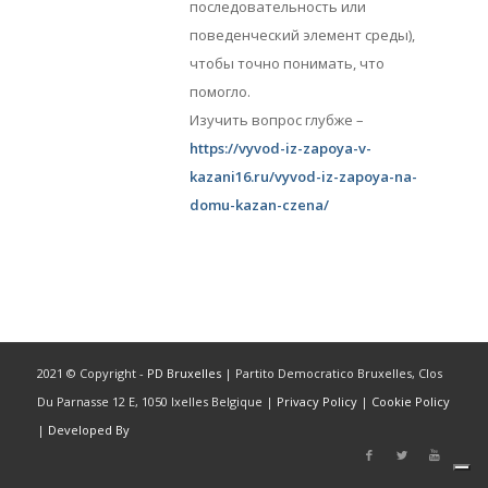
последовательность или
поведенческий элемент среды),
чтобы точно понимать, что
помогло.
Изучить вопрос глубже –
https://vyvod-iz-zapoya-v-
kazani16.ru/vyvod-iz-zapoya-na-
domu-kazan-czena/
2021 © Copyright -
PD Bruxelles
| Partito Democratico Bruxelles, Clos
Du Parnasse 12 E, 1050 Ixelles Belgique |
Privacy Policy
|
Cookie Policy
|
Developed By