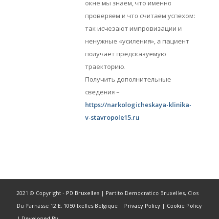
окне мы знаем, что именно
проверяем и что считаем успехом:
так исчезают импровизации и
ненужные «усиления», а пациент
получает предсказуемую
траекторию.
Получить дополнительные
сведения –
https://narkologicheskaya-klinika-
v-stavropole15.ru
2021 © Copyright -
PD Bruxelles
| Partito Democratico Bruxelles, Clos
Du Parnasse 12 E, 1050 Ixelles Belgique |
Privacy Policy
|
Cookie Policy
|
Developed By