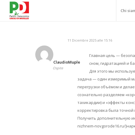
Chi sia
11 Dicembre 2025 alle 15:16
Главная цель — безопа
ClaudioMuple
сном, гидратацией и б
Ospite
Для этого мы использу
задача — один измеримый мар
перегрузки объёмом и делае
сознательно разделяем «кор
тахикардии) и «эффекты конс
корректировка была точной 
Получить дополнительную инфо
nizhnem-novgorode16.ru/]нар