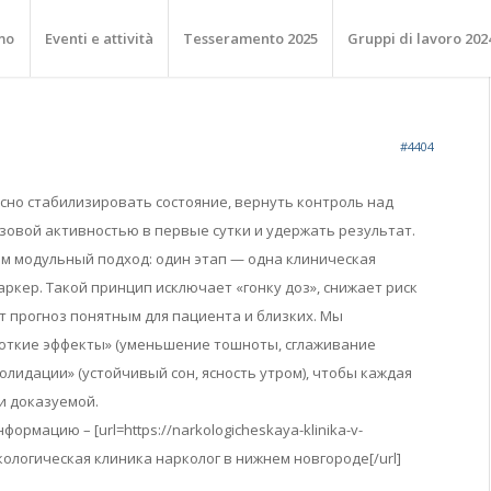
mo
Eventi e attività
Tesseramento 2025
Gruppi di lavoro 202
#4404
сно стабилизировать состояние, вернуть контроль над
азовой активностью в первые сутки и удержать результат.
ем модульный подход: один этап — одна клиническая
кер. Такой принцип исключает «гонку доз», снижает риск
т прогноз понятным для пациента и близких. Мы
откие эффекты» (уменьшение тошноты, сглаживание
олидации» (устойчивый сон, ясность утром), чтобы каждая
и доказуемой.
рмацию – [url=https://narkologicheskaya-klinika-v-
кологическая клиника нарколог в нижнем новгороде[/url]