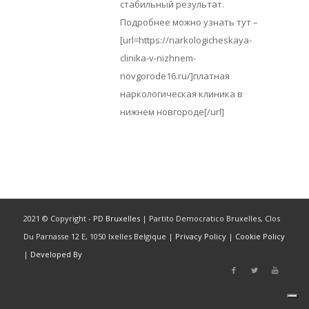
стабильный результат.
Подробнее можно узнать тут –
[url=https://narkologicheskaya-
clinika-v-nizhnem-
novgorode16.ru/]платная
наркологическая клиника в
нижнем новгороде[/url]
2021 © Copyright -
PD Bruxelles
| Partito Democratico Bruxelles, Clos
Du Parnasse 12 E, 1050 Ixelles Belgique |
Privacy Policy
|
Cookie Policy
|
Developed By