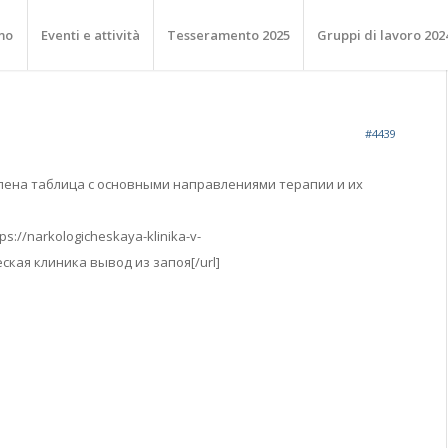
mo
Eventi e attività
Tesseramento 2025
Gruppi di lavoro 202
#4439
лена таблица с основными направлениями терапии и их
ps://narkologicheskaya-klinika-v-
ская клиника вывод из запоя[/url]