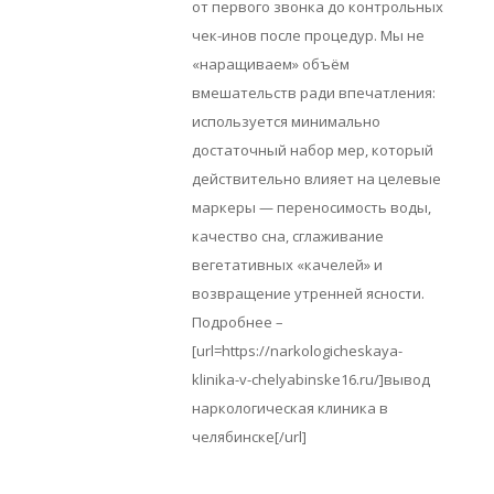
от первого звонка до контрольных
чек-инов после процедур. Мы не
«наращиваем» объём
вмешательств ради впечатления:
используется минимально
достаточный набор мер, который
действительно влияет на целевые
маркеры — переносимость воды,
качество сна, сглаживание
вегетативных «качелей» и
возвращение утренней ясности.
Подробнее –
[url=https://narkologicheskaya-
klinika-v-chelyabinske16.ru/]вывод
наркологическая клиника в
челябинске[/url]