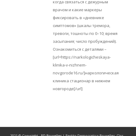
когда связаться с дежурным
врачом и какие маркеры
фиксировать в «дневнике
симптомов» (шкалы тремора,
тревоги, тошноты по 0–10; время
засыпания; число пробуждений).
Ознакомиться с деталями –
[url=https://narkologicheskaya-
klinika-v-nizhnem-
novgorode16.ru/]наркологическая
клиника стационар в нижнем
новгороде[/url]
2021 © Copyright -
PD Bruxelles
| Partito Democratico Bruxelles, Clos