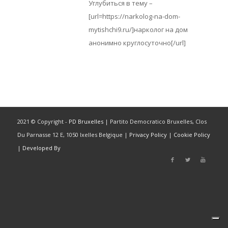
Углубиться в тему –
[url=https://narkolog-na-dom-
mytishchi9.ru/]нарколог на дом
анонимно круглосуточно[/url]
2021 © Copyright -
PD Bruxelles
| Partito Democratico Bruxelles, Clos
Du Parnasse 12 E, 1050 Ixelles Belgique |
Privacy Policy
|
Cookie Policy
|
Developed By