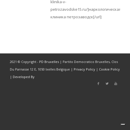
klinika-v-
petrozavodske15.ru/]наркологическая
клиника петрозаводск[/url]
2021 © Copyright -
PD Bruxelles
| Partito Democratico Bruxelles, Clos
Du Parnasse 12 E, 1050 Ixelles Belgique |
Privacy Policy
|
Cookie Policy
|
Developed By