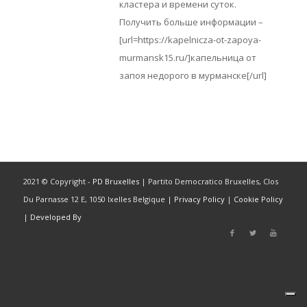
кластера и времени суток.
Получить больше информации –
[url=https://kapelnicza-ot-zapoya-
murmansk15.ru/]капельница от
запоя недорого в мурманске[/url]
2021 © Copyright -
PD Bruxelles
| Partito Democratico Bruxelles, Clos
Du Parnasse 12 E, 1050 Ixelles Belgique |
Privacy Policy
|
Cookie Policy
|
Developed By