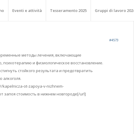
mo
Eventi e attività
Tesseramento 2025
Gruppi di lavoro 202
#4573
овременные методы лечения, включающие
 психотерапию и физиологическое восстановление.
стигнуть стойкого результата и предотвратить
 алкоголя.
://kapelnicza-ot-zapoya-v-nizhnem-
от запоя стоимость в нижнем новгороде[/url]