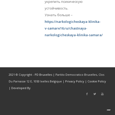
укрепить психическую
устойчивость.
Узнать больше –
https://narkologicheskaya-klinika-
v-samare16.ru/chastnaya-
narkologicheskaya-klinika-samara/
2021 © Copyright -
PD Bruxelles
| Partito Democratico Bruxelles, Clos
Du Parnasse 12 E, 1050 Ixelles Belgique |
Privacy Policy
|
Cookie Policy
|
Developed By