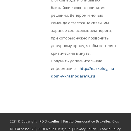
глотков воды и описывают
ближайшие «окна» принятия
решений. Вечером и ночью
команда остаётся на связи: мы
заранее согласовываем пороги,
при которых нужно позвонить
дежурному врачу, чтобы не терять
критические минуты.
Получить дополнительную
информацию –
http://narkolog-na-
dom-v-krasnodare16.ru
2021 © Copyright -
PD Bruxelles
| Partito Democratico Bruxelles, Clos
Du Parnasse 12 E, 1050 Ixelles Belgique |
Privacy Policy
|
Cookie Policy