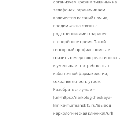
организуем «режим тишины» на
телефонах, ограничиваем
количество касаний ночью,
вводим «окна связи» с
родственниками в заранее
оговорённое время. Такой
сенсорный профиль помогает
снизить вечернюю реактивность
и уменьшает потребность в
избыточной фармакологии,
сохраняя ясность утром.
Разобраться лучше –
[url=https://narkologicheskaya-
klinika-murmansk15.ru/]вывод
наркологическая клиника[/url]