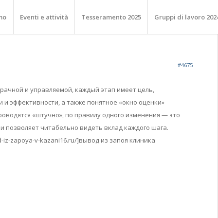
mo
Eventi e attività
Tesseramento 2025
Gruppi di lavoro 202
#4675
ачной и управляемой, каждый этап имеет цель,
 и эффективности, а также понятное «окно оценки»
роводятся «штучно», по правилу одного изменения — это
и позволяет читабельно видеть вклад каждого шага.
d-iz-zapoya-v-kazani16.ru/]вывод из запоя клиника