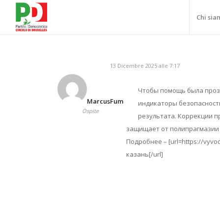
Chi sia
13 Dicembre 2025 alle 7:17
Чтобы помощь была прозр
MarcusFum
индикаторы безопасности
Ospite
результата. Коррекции п
защищает от полипрагмазии 
Подробнее – [url=https://vyvo
казань[/url]